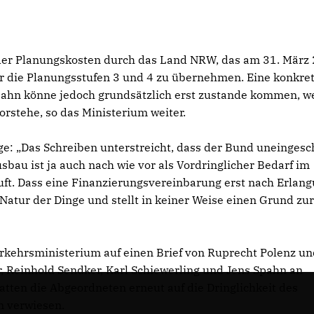
.
der Planungskosten durch das Land NRW, das am 31. März
ür die Planungsstufen 3 und 4 zu übernehmen. Eine konkre
ahn könne jedoch grundsätzlich erst zustande kommen, 
orstehe, so das Ministerium weiter.
age: „Das Schreiben unterstreicht, dass der Bund uneinges
bau ist ja auch nach wie vor als Vordringlicher Bedarf im
ft. Dass eine Finanzierungsvereinbarung erst nach Erlan
 Natur der Dinge und stellt in keiner Weise einen Grund zu
rkehrsministerium auf einen Brief von Ruprecht Polenz u
, Reinhold Sendker, Karl Schiewerling und Jens Spahn an
tten die Abgeordneten erneut auf die Dringlichkeit des
n verwiesen.