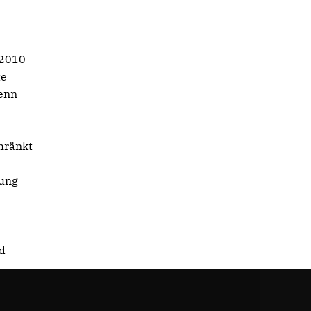
 2010
te
wenn
chränkt
gung
r
nd