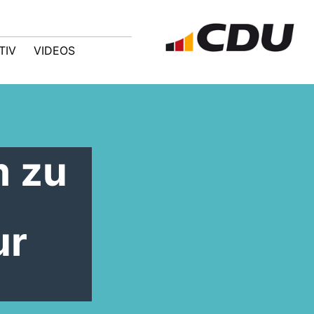
TIV
VIDEOS
m zu
ur