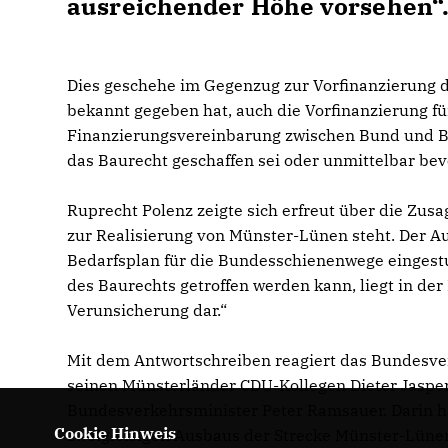
ausreichender Höhe vorsehen“
Dies geschehe im Gegenzug zur Vorfinanzierung 
bekannt gegeben hat, auch die Vorfinanzierung f
Finanzierungsvereinbarung zwischen Bund und B
das Baurecht geschaffen sei oder unmittelbar bev
Ruprecht Polenz zeigte sich erfreut über die Zus
zur Realisierung von Münster-Lünen steht. Der Aus
Bedarfsplan für die Bundesschienenwege eingestu
des Baurechts getroffen werden kann, liegt in der
Verunsicherung dar.“
Mit dem Antwortschreiben reagiert das Bundesve
seinen Münsterländer CDU-Kollegen Dieter Jasper
Bundesverkehrsminister Peter Ramsauer. Darin ha
Cookie Hinweis
zweigleisigen Ausbaus der Strecke Münster-Lüne