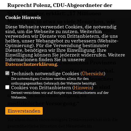
Ruprecht Polenz, CDU-Abgeordneter der
Stadt Münster, erklärt: „17 Millionen
Cookie Hinweis
Menschen, in etwa so viele Menschen, wie
Diese Webseite verwendet Cookies, die notwendig
unser Bundesland Nordrhein-Westfalen
sind, um die Webseite zu nutzen. Weiterhin
verwenden wir Dienste von Drittanbietern, die uns
Einwohner hat, leiden unter den Folgen der
helfen, unser Webangebot zu verbessern (Website-
Optmierung). Für die Verwendung bestimmter
Flut. Davon sind schätzungsweise zehn
Dienste, benötigen wir Ihre Einwilligung. Ihre
Millionen Menschen akut hilfsbedürftig. Die
Einwilligung können Sie jederzeit widerrufen. Weitere
Informationen finden Sie in unserer
Lage vor allem in den südlichen Provinzen
Datenschutzerklärung
.
Punjab und Sindh ist weiter katastrophal.
Technisch notwendige Cookies (
Übersicht
)
Noch immer können nicht alle Menschen
Die notwendigen Cookies werden allein für den
ordnungsgemäßen Gebrauch der Webseite benötigt.
angemessen versorgt werden, viele sind
Cookies von Drittanbietern (
Hinweis
)
Derzeit verzichten wir auf Scripte von Drittanbietern auf der
obdachlos und ohne Zugang zu
Webseite.
medizinischer Versorgung.“
Einverstanden
Vor allem durch verunreinigtes Trinkwassers hat sich die
gesundheitliche Situation der Menschen im