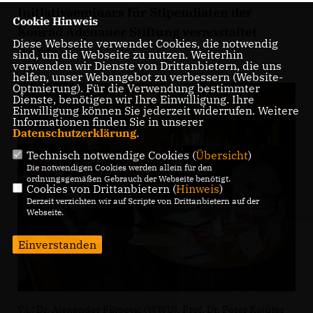
Initiativseminars für Stipendiaten der
Cookie Hinweis
Konrad Adenauer Stiftung veranstaltet
Diese Webseite verwendet Cookies, die notwendig
wurde.
sind, um die Webseite zu nutzen. Weiterhin
verwenden wir Dienste von Drittanbietern, die uns
helfen, unser Webangebot zu verbessern (Website-
Optmierung). Für die Verwendung bestimmter
Dienste, benötigen wir Ihre Einwilligung. Ihre
Einwilligung können Sie jederzeit widerrufen. Weitere
Informationen finden Sie in unserer
Datenschutzerklärung
.
Technisch notwendige Cookies (
Übersicht
)
Die notwendigen Cookies werden allein für den
ordnungsgemäßen Gebrauch der Webseite benötigt.
Cookies von Drittanbietern (
Hinweis
)
Derzeit verzichten wir auf Scripte von Drittanbietern auf der
Webseite.
Einverstanden
V.l.: Dr. Alexander Filipovic (WWU), Prof. Dr. Peter Kajüter