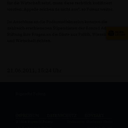
für die Wirtschaft setzt, muss diese rechtlich kodifiziert
werden. Appelle reichen da nicht aus“, so Polenz weiter.
Im Anschluss an die Podiumsdiskussion konnten die
zahlreich erschienenen Stipendiaten der Konrad Adenauer
Stiftung ihre Fragen an die Gäste aus Politik, Wissenschaft
und Wirtschaft richten.
21.06.2011, 15:24 Uhr
Ruprecht Polenz
IMPRESSUM
DATENSCHUTZ
KONTAKT
@2026 Ruprecht Polenz
Realisation: Sharkness Media
Alle Rechte vorbehalten.
GmbH & Co. KG