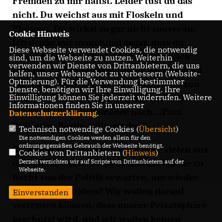
Fremden zu mir hältst. Leider tust du das
nicht. Du weichst aus mit Floskeln und
Phrasen. Du wirkst so gar nicht souverän.
Cookie Hinweis
Ich denke mir manchmal sogar, dass du
Diese Webseite verwendet Cookies, die notwendig
etwas davon wusstest. Aber das kann ich
sind, um die Webseite zu nutzen. Weiterhin
verwenden wir Dienste von Drittanbietern, die uns
natürlich nicht wissen. Leider hat das mein
helfen, unser Webangebot zu verbessern (Website-
Optmierung). Für die Verwendung bestimmter
letztes Vertrauen in dich zerstört. Ich kann
Dienste, benötigen wir Ihre Einwilligung. Ihre
Einwilligung können Sie jederzeit widerrufen. Weitere
so nicht mehr mit dir weiterleben. Vielleicht
Informationen finden Sie in unserer
denkst du da ja mal drüber nach ...Paul
Datenschutzerklärung
.
Bullinger, Berlin-Wilmersdorf -
Technisch notwendige Cookies (
Übersicht
)
Die notwendigen Cookies werden allein für den
ordnungsgemäßen Gebrauch der Webseite benötigt.
Ruprecht Polenz: Sie haben sicher vielen aus
Cookies von Drittanbietern (
Hinweis
)
Derzeit verzichten wir auf Scripte von Drittanbietern auf der
dem Herzen geschrieben. Was dürfen Sie zu
Webseite.
Recht von der Politik erwarten, um wieder
Vertrauen zu haben? Wir wollen darauf
Einverstanden
vertrauen können, dass unsere Privatsphäre
geschützt wird, und wir wollen keinen