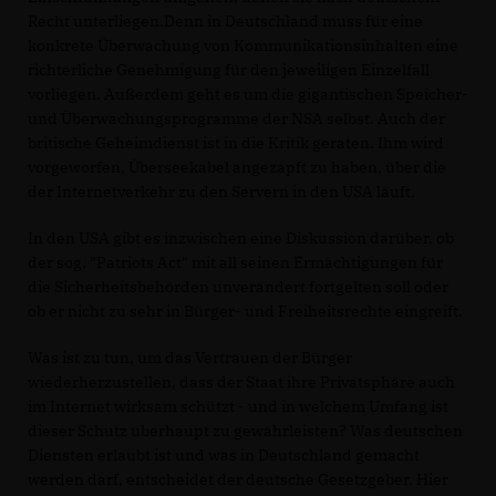
Recht unterliegen.Denn in Deutschland muss für eine
konkrete Überwachung von Kommunikationsinhalten eine
richterliche Genehmigung für den jeweiligen Einzelfall
vorliegen. Außerdem geht es um die gigantischen Speicher-
und Überwachungsprogramme der NSA selbst. Auch der
britische Geheimdienst ist in die Kritik geraten. Ihm wird
vorgeworfen, Überseekabel angezapft zu haben, über die
der Internetverkehr zu den Servern in den USA läuft.
In den USA gibt es inzwischen eine Diskussion darüber, ob
der sog. "Patriots Act" mit all seinen Ermächtigungen für
die Sicherheitsbehörden unverändert fortgelten soll oder
ob er nicht zu sehr in Bürger- und Freiheitsrechte eingreift.
Was ist zu tun, um das Vertrauen der Bürger
wiederherzustellen, dass der Staat ihre Privatsphäre auch
im Internet wirksam schützt - und in welchem Umfang ist
dieser Schutz überhaupt zu gewährleisten? Was deutschen
Diensten erlaubt ist und was in Deutschland gemacht
werden darf, entscheidet der deutsche Gesetzgeber. Hier