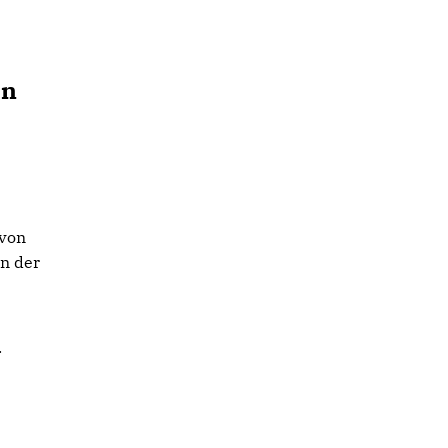
en
 von
in der
.