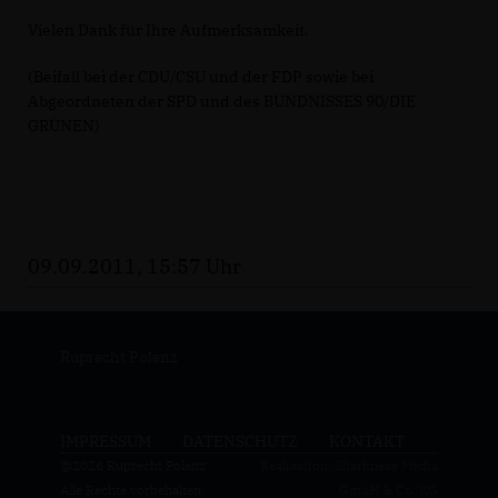
Vielen Dank für Ihre Aufmerksamkeit.
(Beifall bei der CDU/CSU und der FDP sowie bei
Abgeordneten der SPD und des BÜNDNISSES 90/DIE
GRÜNEN)
09.09.2011, 15:57 Uhr
Ruprecht Polenz
IMPRESSUM
DATENSCHUTZ
KONTAKT
@2026 Ruprecht Polenz
Realisation: Sharkness Media
Alle Rechte vorbehalten.
GmbH & Co. KG