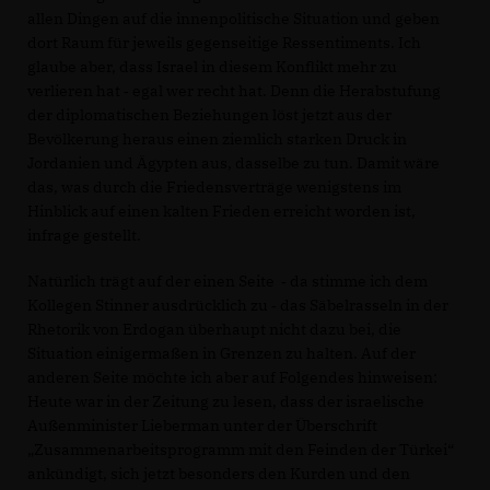
allen Dingen auf die innenpolitische Situation und geben
dort Raum für jeweils gegenseitige Ressentiments. Ich
glaube aber, dass Israel in diesem Konflikt mehr zu
verlieren hat ‑ egal wer recht hat. Denn die Herabstufung
der diplomatischen Beziehungen löst jetzt aus der
Bevölkerung heraus einen ziemlich starken Druck in
Jordanien und Ägypten aus, dasselbe zu tun. Damit wäre
das, was durch die Friedensverträge wenigstens im
Hinblick auf einen kalten Frieden erreicht worden ist,
infrage gestellt.
Natürlich trägt auf der einen Seite ‑ da stimme ich dem
Kollegen Stinner ausdrücklich zu ‑ das Säbelrasseln in der
Rhetorik von Erdogan überhaupt nicht dazu bei, die
Situation einigermaßen in Grenzen zu halten. Auf der
anderen Seite möchte ich aber auf Folgendes hinweisen:
Heute war in der Zeitung zu lesen, dass der israelische
Außenminister Lieberman unter der Überschrift
Zusammenarbeitsprogramm mit den Feinden der Türkei“
ankündigt, sich jetzt besonders den Kurden und den