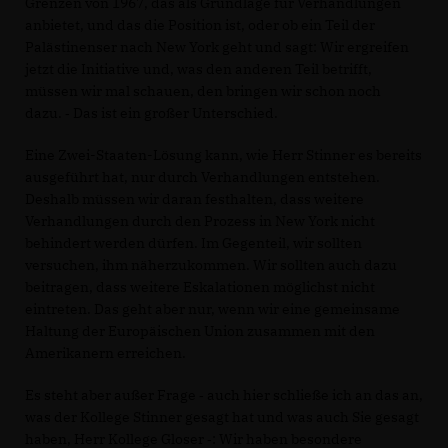
Grenzen von 1967, das als Grundlage für Verhandlungen
anbietet, und das die Position ist, oder ob ein Teil der
Palästinenser nach New York geht und sagt: Wir ergreifen
jetzt die Initiative und, was den anderen Teil betrifft,
müssen wir mal schauen, den bringen wir schon noch
dazu. ‑ Das ist ein großer Unterschied.
Eine Zwei-Staaten-Lösung kann, wie Herr Stinner es bereits
ausgeführt hat, nur durch Verhandlungen entstehen.
Deshalb müssen wir daran festhalten, dass weitere
Verhandlungen durch den Prozess in New York nicht
behindert werden dürfen. Im Gegenteil, wir sollten
versuchen, ihm näherzukommen. Wir sollten auch dazu
beitragen, dass weitere Eskalationen möglichst nicht
eintreten. Das geht aber nur, wenn wir eine gemeinsame
Haltung der Europäischen Union zusammen mit den
Amerikanern erreichen.
Es steht aber außer Frage ‑ auch hier schließe ich an das an,
was der Kollege Stinner gesagt hat und was auch Sie gesagt
haben, Herr Kollege Gloser ‑: Wir haben besondere