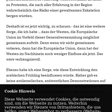
zu Protesten, die nach aller Erfahrung in der Region
wahrscheinlich das Risiko einer gewaltsamen Eskalation
bergen würden.
Deshalb ist es jetzt wichtig, zu schauen ‑ das ist eine weitere
Sorge, die ich habe ‑, dass der Westen, die Europäische
Union im Vorfeld dieser Generalversammlung möglichst
gemeinsam auftritt. Denn wenn wir nicht gemeinsam
votieren, dann hat die Europäische Union, dann hat der
Westen im Nachhinein noch weniger Einfluss als jetzt. Das
wäre verhängnisvoll.
Ebenso habe ich eine Sorge, wie diese Entwicklung den
arabischen Frühling beeinflussen würde. Bisher gab es
keine antiisraelischen, antiwestlichen Demonstrationen auf
dem Tahrir Square und anderswo. Aber ein Eskalieren der
Cookie Hinweis
Spannungen zwischen den Israelis und den Palästinensern
würde den alten Herrschern Ablenkungsmöglichkeiten
Diese Webseite verwendet Cookies, die notwendig
sind, um die Webseite zu nutzen. Weiterhin
bieten, wie sie sie in der Vergangenheit gerne genutzt
verwenden wir Dienste von Drittanbietern, die uns
haben. Das ägyptische Militär hat nach wie vor keinen
helfen, unser Webangebot zu verbessern (Website-