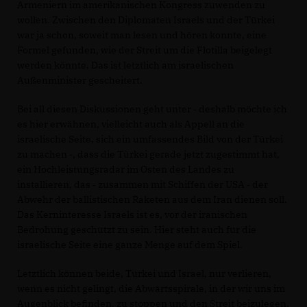
Armeniern im amerikanischen Kongress zuwenden zu
wollen. Zwischen den Diplomaten Israels und der Türkei
war ja schon, soweit man lesen und hören konnte, eine
Formel gefunden, wie der Streit um die Flotilla beigelegt
werden könnte. Das ist letztlich am israelischen
Außenminister gescheitert.
Bei all diesen Diskussionen geht unter ‑ deshalb möchte ich
es hier erwähnen, vielleicht auch als Appell an die
israelische Seite, sich ein umfassendes Bild von der Türkei
zu machen ‑, dass die Türkei gerade jetzt zugestimmt hat,
ein Hochleistungsradar im Osten des Landes zu
installieren, das ‑ zusammen mit Schiffen der USA ‑ der
Abwehr der ballistischen Raketen aus dem Iran dienen soll.
Das Kerninteresse Israels ist es, vor der iranischen
Bedrohung geschützt zu sein. Hier steht auch für die
israelische Seite eine ganze Menge auf dem Spiel.
Letztlich können beide, Türkei und Israel, nur verlieren,
wenn es nicht gelingt, die Abwärtsspirale, in der wir uns im
Augenblick befinden, zu stoppen und den Streit beizulegen.