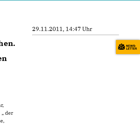
29.11.2011, 14:47 Uhr
hen.
en
r,
 „ der
e,