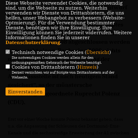
Diese Webseite verwendet Cookies, die notwendig
Niederlassung derzeit daran, einen Entwurf
sind, um die Webseite zu nutzen. Weiterhin
verwenden wir Dienste von Drittanbietern, die uns
für die neue Autobahnabfahrt incl. eines
helfen, unser Webangebot zu verbessern (Website-
Optmierung). Für die Verwendung bestimmter
landschaftsplanerischen Begleitkonzeptes
Dienste, benötigen wir Ihre Einwilligung. Ihre
Einwilligung können Sie jederzeit widerrufen. Weitere
bis Ende 2007 fertig zu stellen. Wenn die
Informationen finden Sie in unserer
Planfeststellung 2008 abgeschlossen werden
Datenschutzerklärung
.
kann, steht einem Baubeginn 2009 nichts
Technisch notwendige Cookies (
Übersicht
)
Die notwendigen Cookies werden allein für den
mehr im Wege. „Die Finanzierung der
ordnungsgemäßen Gebrauch der Webseite benötigt.
Cookies von Drittanbietern (
Hinweis
)
geschätzten 3,3 Mio. Euro für die
Derzeit verzichten wir auf Scripte von Drittanbietern auf der
Anschlussstelle ist nach heutigem Stand
Webseite.
gesichert“, so der münstersche
Einverstanden
Bundestagsabgeordnete Ruprecht Polenz
(CDU).
Erst vor einer Woche konnte Polenz bekannt geben, dass
u.a. die Anpassung der Schleusen des Dortmund-Ems-
Kanals und die sechsstreifige Erweiterung der A1 zwischen