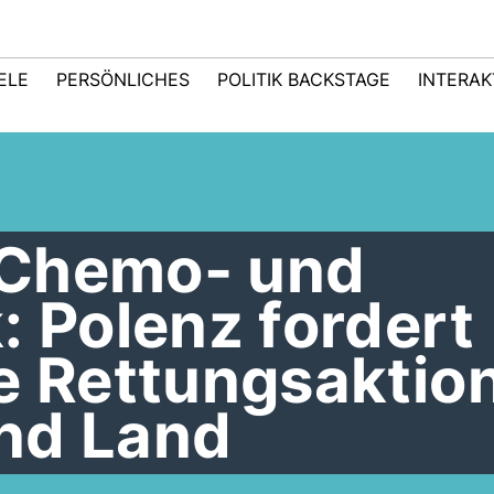
IELE
PERSÖNLICHES
POLITIK BACKSTAGE
INTERAK
r Chemo- und
: Polenz fordert
e Rettungsaktio
nd Land