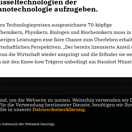
üsseltechnologien der
anotechnologie aufzugeben.
len Technologiepreisen ausgezeichnete 70-köpfige
 Chemikern, Physikern, Biologen und Biochemikern muss in
herigen Leistungen eine faire Chance zum Überleben erhalt
schaftlichen Perspektiven. „Der bereits lizensierte Anteil
nn die Wirtschaft wieder anspringt und die Erfinder sie we
 mit den Know-how Trägern unbedingt am Standort Münst
erin für Wissenschaft und Forschung Edelgard Bulmahn un
abriele Behler (pdf-Format)
nd, um die Webseite zu nutzen. Weiterhin verwenden wir Di
r die Verwendung bestimmter Dienste, benötigen wir Ihre 
 Sie in unserer
Datenschutzerklärung
.
Gebrauch der Webseite benötigt.