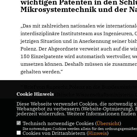
wichtigen Patenten in den Schl
Mikrosystemtechnik und der N
Das mit zahlreichen nationalen wie internationa
interdisziplinäre Institutsteam aus Ingenieuren,
jetzigen Situation und in Anerkennung seiner bis
Polenz. Der Abgeordnete verweist auch auf die wirt
150 Einzelpatente wird automatisch wertvoller, we
umsetzen können. Deshalb müssen sie zusammen
gehalten werden.“
* Brief von Ruprecht Polenz an die Bundesminist
Cookie Hinweis
nordrhein-westfälische Wissenschaftsministerin G
Diese Webseite verwendet Cookies, die notwendig si
Webangebot zu verbessern (Website-Optmierung). Fü
Ruprecht Polenz
jederzeit widerrufen. Weitere Informationen finden
Technisch notwendige Cookies (
Übersicht
)
IMPRESSUM
DATENSCHUTZ
Die notwendigen Cookies werden allein für den ordnungsgemäßen 
Cookies von Drittanbietern (
KONTAKT
Hinweis
)