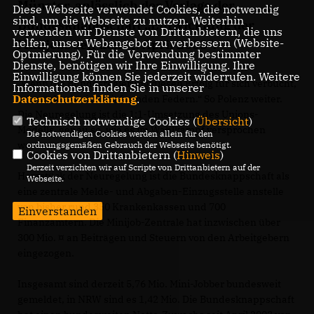
Münster, anlässlich der Vorlage der
Diese Webseite verwendet Cookies, die notwendig
sind, um die Webseite zu nutzen. Weiterhin
Bundesknappschaft „Entwicklung der
verwenden wir Dienste von Drittanbietern, die uns
helfen, unser Webangebot zu verbessern (Website-
Minijobs seit dem 1. April 2003“.
Optmierung). Für die Verwendung bestimmter
Dienste, benötigen wir Ihre Einwilligung. Ihre
Einwilligung können Sie jederzeit widerrufen. Weitere
Wenn die Bundesregierung diesen Erfolg für sich verbucht,
Informationen finden Sie in unserer
Datenschutzerklärung
.
schmückt sie sich mit fremden Federn.“ So Polenz weiter.
Die Neuregelung ist die 1:1-Umsetzung des Unions-
Technisch notwendige Cookies (
Übersicht
)
Modells, genau so, wie es im Wahlkampf versprochen
Die notwendigen Cookies werden allein für den
worden war.
ordnungsgemäßen Gebrauch der Webseite benötigt.
Cookies von Drittanbietern (
Hinweis
)
Derzeit verzichten wir auf Scripte von Drittanbietern auf der
Herzstück der Neuregelung ist die Bundesknappschaft als
Webseite.
eine zentrale Melde- und Abgaben-Einzugsstelle anstelle
von bisher rund 350 Krankenkassen und 700
Einverstanden
Finanzämtern. Die Minijob-Zentrale hat inzwischen über
300 Mio. ¤ an Beiträgen und Steuern von den Arbeitgebern
eingezogen.
Insgesamt sind derzeit 5,76 Mio. Mini-Jobber bundesweit
gemeldet, in NRW sind es 1,42 Mio. Die Bundesknappschaft