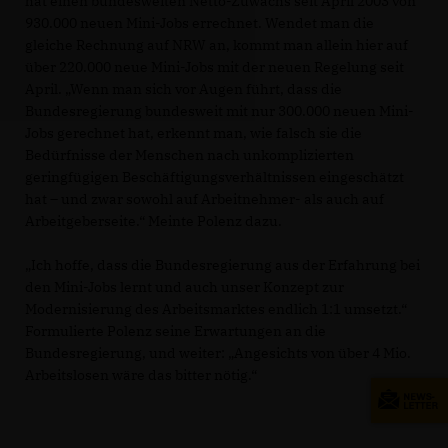
hat einen bundesweiten Netto-Zuwachs seit April 2003 von
930.000 neuen Mini-Jobs errechnet. Wendet man die
gleiche Rechnung auf NRW an, kommt man allein hier auf
über 220.000 neue Mini-Jobs mit der neuen Regelung seit
April. „Wenn man sich vor Augen führt, dass die
Bundesregierung bundesweit mit nur 300.000 neuen Mini-
Jobs gerechnet hat, erkennt man, wie falsch sie die
Bedürfnisse der Menschen nach unkomplizierten
geringfügigen Beschäftigungsverhältnissen eingeschätzt
hat – und zwar sowohl auf Arbeitnehmer- als auch auf
Arbeitgeberseite.“ Meinte Polenz dazu.
Ich hoffe, dass die Bundesregierung aus der Erfahrung bei
den Mini-Jobs lernt und auch unser Konzept zur
Modernisierung des Arbeitsmarktes endlich 1:1 umsetzt.“
Formulierte Polenz seine Erwartungen an die
Bundesregierung, und weiter: „Angesichts von über 4 Mio.
Arbeitslosen wäre das bitter nötig.“