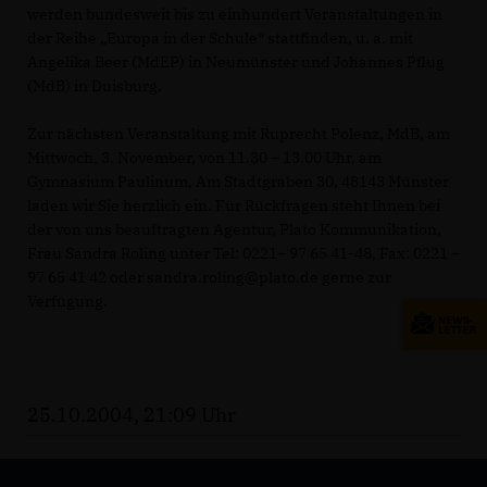
werden bundesweit bis zu einhundert Veranstaltungen in
der Reihe „Europa in der Schule“ stattfinden, u. a. mit
Angelika Beer (MdEP) in Neumünster und Johannes Pflug
(MdB) in Duisburg.
Zur nächsten Veranstaltung mit Ruprecht Polenz, MdB, am
Mittwoch, 3. November, von 11.30 – 13.00 Uhr, am
Gymnasium Paulinum, Am Stadtgraben 30, 48143 Münster
laden wir Sie herzlich ein. Für Rückfragen steht Ihnen bei
der von uns beauftragten Agentur, Plato Kommunikation,
Frau Sandra Roling unter Tel: 0221– 97 65 41-48, Fax: 0221 –
97 65 41 42 oder sandra.roling@plato.de gerne zur
Verfügung.
25.10.2004, 21:09 Uhr