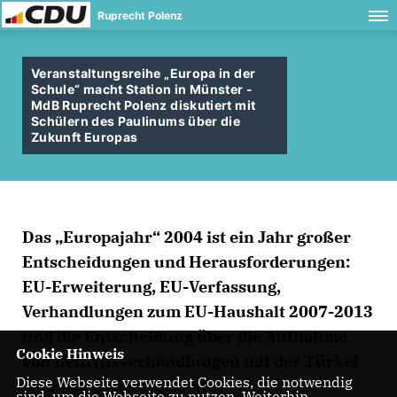
Ruprecht Polenz
Veranstaltungsreihe „Europa in der
Schule“ macht Station in Münster -
MdB Ruprecht Polenz diskutiert mit
Schülern des Paulinums über die
Zukunft Europas
Das „Europajahr“ 2004 ist ein Jahr großer
Entscheidungen und Herausforderungen:
EU-Erweiterung, EU-Verfassung,
Verhandlungen zum EU-Haushalt 2007-2013
und die Entscheidung über die Aufnahme
Cookie Hinweis
von Beitrittsverhandlungen mit der Türkei
Diese Webseite verwendet Cookies, die notwendig
sind nur einige Beispiele.
sind, um die Webseite zu nutzen. Weiterhin