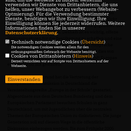
verwenden wir Dienste von Drittanbietern, die uns
helfen, unser Webangebot zu verbessern (Website-
In der Bevölkerung bestehen derweil noch Skepsis und
Optmierung). Für die Verwendung bestimmter
Dienste, benötigen wir Ihre Einwilligung. Ihre
Desinteresse im Hinblick auf diese Entwicklungen. Nicht
Einwilligung können Sie jederzeit widerrufen. Weitere
zuletzt die letzte Europawahl hat Vorbehalte gegenüber der
Informationen finden Sie in unserer
EU-Politik erkennen lassen. Deshalb ist es wichtig, offene
Datenschutzerklärung
.
Diskussionsforen für die Bevölkerung zu schaffen und eine
Technisch notwendige Cookies (
Übersicht
)
europapolitische Debatte anzuregen – erst Mitsprache
Die notwendigen Cookies werden allein für den
schafft oftmals Akzeptanz. Für Jugendliche ist dies von
ordnungsgemäßen Gebrauch der Webseite benötigt.
Cookies von Drittanbietern (
Hinweis
)
besonderer Bedeutung: Sie werden die Zukunft Europas
Derzeit verzichten wir auf Scripte von Drittanbietern auf der
entscheidend mit gestalten.
Webseite.
Vor diesem Hintergrund hat die Vertretung der
Einverstanden
Europäischen Kommission in Deutschland die
Veranstaltungsreihe „Europa in der Schule“ gestartet.
Abgeordnete aus dem Deutschen Bundestag und dem
Europäischen Parlament besuchen Schulen in ganz
Deutschland, um mit Jugendlichen über die zentralen
Themen der Europäischen Union zu diskutieren. Die junge
Generation soll auf diesem Wege in die öffentliche
Diskussion einbezogen werden. Bis zum Frühjahr 2005