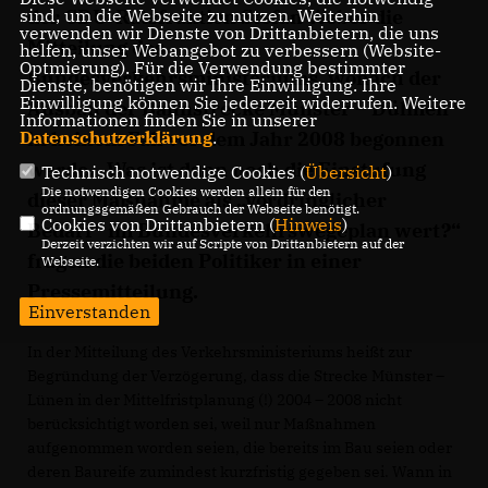
der CDU-Ratsfraktion Stefan Weber die
sind, um die Webseite zu nutzen. Weiterhin
verwenden wir Dienste von Drittanbietern, die uns
Mitteilung des
helfen, unser Webangebot zu verbessern (Website-
Optmierung). Für die Verwendung bestimmter
Bundesverkehrsministeriums, wonach der
Dienste, benötigen wir Ihre Einwilligung. Ihre
Einwilligung können Sie jederzeit widerrufen. Weitere
Ausbau der Bahnstrecke Münster – Dülmen
Informationen finden Sie in unserer
in keinem Fall vor dem Jahr 2008 begonnen
Datenschutzerklärung
.
werde. „Was ist dann noch die Einstufung
Technisch notwendige Cookies (
Übersicht
)
Die notwendigen Cookies werden allein für den
dieser Maßnahme als „vordringlicher
ordnungsgemäßen Gebrauch der Webseite benötigt.
Cookies von Drittanbietern (
Hinweis
)
Bedarf“ im Bundesverkehrswegeplan wert?“
Derzeit verzichten wir auf Scripte von Drittanbietern auf der
fragen die beiden Politiker in einer
Webseite.
Pressemitteilung.
Einverstanden
In der Mitteilung des Verkehrsministeriums heißt zur
Begründung der Verzögerung, dass die Strecke Münster –
Lünen in der Mittelfristplanung (!) 2004 – 2008 nicht
berücksichtigt worden sei, weil nur Maßnahmen
aufgenommen worden seien, die bereits im Bau seien oder
deren Baureife zumindest kurzfristig gegeben sei. Wann in