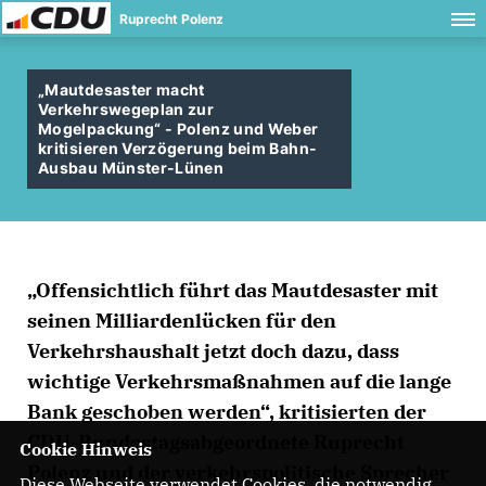
Ruprecht Polenz
Mautdesaster macht
Verkehrswegeplan zur
Mogelpackung“ - Polenz und Weber
kritisieren Verzögerung beim Bahn-
Ausbau Münster-Lünen
Offensichtlich führt das Mautdesaster mit
seinen Milliardenlücken für den
Verkehrshaushalt jetzt doch dazu, dass
wichtige Verkehrsmaßnahmen auf die lange
Bank geschoben werden“, kritisierten der
CDU-Bundestagsabgeordnete Ruprecht
Cookie Hinweis
Polenz und der verkehrspolitische Sprecher
Diese Webseite verwendet Cookies, die notwendig