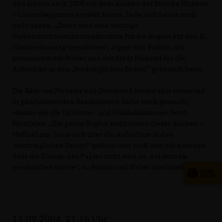
den Jahren nach 2008 mit dem Ausbau der Strecke Münster
– Lünen begonnen werden könne, ließe sich heute noch
nicht sagen. „Damit wird eine wichtige
Verkehrsinfrastrukturmaßnahme für die Region auf den St.
Nimmerleinstag verschoben“, ärgert sich Polenz, der
gemeinsam mit Weber und der Stadt Münster für die
Aufnahme in den „Vordringlichen Bedarf“ gekämpft hatte.
Die Räte von Münster und Dortmund hatten sich seinerzeit
in gleichlautenden Resolutionen dafür stark gemacht,
ebenso wie die Industrie- und Handelskammer Nord-
Westfalen. „Die ganze Region steht hinter dieser Ausbau –
Maßnahme, hatte sich über die Aufnahme in den
vordringlichen Bedarf“ gefreut und muß nun mit ansehen,
dass die Zusage das Papier nicht wert ist, auf dem sie
geschrieben wurde“, so Polenz und Weber abschließend.
13.09.2004, 21:16 Uhr