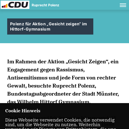
Ruprecht Polenz
Polenz für Aktion „Gesicht zeigen“ im
Hittorf-Gymnasium
Im Rahmen der Aktion „Gesicht Zeigen“, ein
Engagement gegen Rassismus,
Antisemitismus und jede Form von rechter
Gewalt, besuchte Ruprecht Polenz,
Bundestagsabgeordneter der Stadt Münster,
das Wilhelm Hittorf Gymnasium.
Cookie Hinweis
Die Schülerinnen und Schüler aus der Jahrgangsstufe 13
Diese Webseite verwendet Cookies, die notwendig
hatten einen umfangreichen Fragenkatalog zum Thema
sind, um die Webseite zu nutzen. Weiterhin