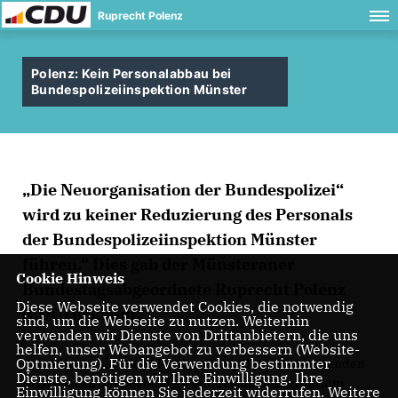
Ruprecht Polenz
Polenz: Kein Personalabbau bei
Bundespolizeiinspektion Münster
Die Neuorganisation der Bundespolizei“
wird zu keiner Reduzierung des Personals
der Bundespolizeiinspektion Münster
führen.“ Dies gab der Münsteraner
Cookie Hinweis
Bundestagsabgeordnete Ruprecht Polenz
Diese Webseite verwendet Cookies, die notwendig
(CDU) bekannt.
sind, um die Webseite zu nutzen. Weiterhin
verwenden wir Dienste von Drittanbietern, die uns
helfen, unser Webangebot zu verbessern (Website-
Optmierung). Für die Verwendung bestimmter
Polenz hatte sich nach Fertigstellung des entsprechenden
Dienste, benötigen wir Ihre Einwilligung. Ihre
Konzepts an das zuständige Bundesinnenministerium
Einwilligung können Sie jederzeit widerrufen. Weitere