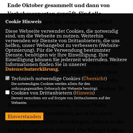
Ende Oktober gesammelt und dann von
Verkehrsexperten geprüft. Sind alle
Cookie Hinweis
Voraussetzungen für einen grünen Pfeil
erfüllt (vor Allem darf kein Fahrradfahrer
Diese Webseite verwendet Cookies, die notwendig
sind, um die Webseite zu nutzen. Weiterhin
und Fußgänger gefährdet werden), können
verwenden wir Dienste von Drittanbietern, die uns
helfen, unser Webangebot zu verbessern (Website-
die Vorschläge in die Tat umgesetzt werden.
Optmierung). Für die Verwendung bestimmter
Dienste, benötigen wir Ihre Einwilligung. Ihre
Bis dato sind nur sieben grüne Pfeile in
Einwilligung können Sie jederzeit widerrufen. Weitere
Münster angebracht. Für Ruprecht Polenz
Informationen finden Sie in unserer
Datenschutzerklärung
.
deutlich zu wenig: „Ich stelle mir vor, dass
Technisch notwendige Cookies (
Übersicht
)
wir innerhalb von sechs Wochen sinnvolle
Die notwendigen Cookies werden allein für den
Vorschläge erhalten, von denen hinterher 50
ordnungsgemäßen Gebrauch der Webseite benötigt.
Cookies von Drittanbietern (
Hinweis
)
umgesetzt werden können“, so der
Derzeit verzichten wir auf Scripte von Drittanbietern auf der
Webseite.
Bundestagsabgeordnete. Grüne Pfeile
befähigen die Autofahrer, auch bei einer
Einverstanden
roten Ampel rechts abzubiegen, sofern es die
Verkehrssituation zulässt. Die Bürger haben