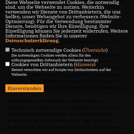
Diese Webseite verwendet Cookies, die notwendig
sind, um die Webseite zu nutzen. Weiterhin
dem Münsterschen CDU-
verwenden wir Dienste von Drittanbietern, die uns
Bundestagsabgeordneten und Mitglied der
helfen, unser Webangebot zu verbessern (Website-
Optmierung). Für die Verwendung bestimmter
Atlantik-Brücke, Ruprecht Polenz.
Dienste, benötigen wir Ihre Einwilligung. Ihre
Einwilligung können Sie jederzeit widerrufen. Weitere
Informationen finden Sie in unserer
Datenschutzerklärung
.
Angesichts der Verwüstungen von New Orleans habe man
zusammen mit dem Ehrenvorsitzenden der Atlantik-
Technisch notwendige Cookies (
Übersicht
)
Brücke, Dr. Walther Leisler Kiep, unverzüglich Kontakt mit
Die notwendigen Cookies werden allein für den
ordnungsgemäßen Gebrauch der Webseite benötigt.
Gouverneur John Hoeven, North Dakota, und anderen
Cookies von Drittanbietern (
Hinweis
)
Verantwortlichen aufgenommen und gemeinsam mit ihnen
Derzeit verzichten wir auf Scripte von Drittanbietern auf der
das Projekt „Bridge of Hope - New Orleans / North Dakota“,
Webseite.
aufgebaut. Diese Initiative werde auch vom deutschen
Botschafter in Washington, Wolfgang Ischinger, unterstützt.
Einverstanden
Kernstück dieser Hilfsaktion sei die sofortige und
umfangreiche Umsiedlung von Familien von New Orleans
nach Bismarck (North Dakota). Die ersten 50 Familien
würden dort bereits in den nächsten Tagen erwartet,
berichtet Frau Dr. Lindemann. Die Atlantik-Brücke habe
Gouverneur Hoeven für den Transport der Hilfsbedürftigen