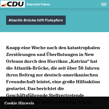
Ruprecht Polenz
Atlantik-Brücke hilft Flutopfern
Knapp eine Woche nach den katastrophalen
Zerstörungen und Überflutungen in New
Orleans durch den Hurrikan „Katrina“ hat
die Atlantik-Brücke, die seit über 50 Jahren
ihren Beitrag zur deutsch-amerikanischen
Freundschaft leistet, eine große Hilfsaktion
gestartet. Das berichtet die
Geschäftsführende Stellvertretende
Vorsitzende des Vereins Atlantik-Brücke
Cookie Hinweis
Berlin, Dr. Beate Lindemann, gemeinsam mit