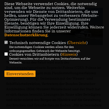
Diese Webseite verwendet Cookies, die notwendig
sind, um die Webseite zu nutzen. Weiterhin
verwenden wir Dienste von Drittanbietern, die uns
helfen, unser Webangebot zu verbessern (Website-
Optmierung). Für die Verwendung bestimmter
Dienste, benötigen wir Ihre Einwilligung. Ihre
Einwilligung können Sie jederzeit widerrufen. Weitere
Informationen finden Sie in unserer
Datenschutzerklärung
.
Technisch notwendige Cookies (
Übersicht
)
Die notwendigen Cookies werden allein für den
ordnungsgemäßen Gebrauch der Webseite benötigt.
Cookies von Drittanbietern (
Hinweis
)
Derzeit verzichten wir auf Scripte von Drittanbietern auf der
Teilnehmen an der Fahrt wird auch der
Webseite.
Bundestagsabgeordnete Ruprecht Polenz (CDU). Polenz ist
an den Vorbereitungen zum Planfeststellungsverfahren
Einverstanden
maßgeblich beteiligt.Gemeinsam mit der Wasser- und
Schifffahrtsdirektion, Vertretern der Bundes Deutscher
Architekten (BDA) Münster.Münsterland und der Stadt hat
er sich darum bemüht, Lösungen im Sinne aller Beteiligten
und nicht zuletzt der Bürger im Hinblick auf die Gestaltung
der Brücken und Grünflächen zu finden. „Mir ist besonders