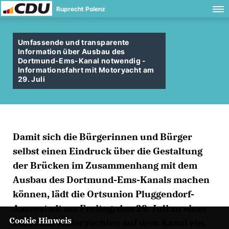
Ruprecht Polenz
Umfassende und transparente
Information über Ausbau des
Dortmund-Ems-Kanal notwendig -
Informationsfahrt mit Motoryacht am
29. Juli
Damit sich die Bürgerinnen und Bürger
selbst einen Eindruck über die Gestaltung
der Brücken im Zusammenhang mit dem
Ausbau des Dortmund-Ems-Kanals machen
können, lädt die Ortsunion Pluggendorf-
Aaseestadt am Freitag, den 29. Juli zu einer
Cookie Hinweis
Fahrt mit Motoryachten auf dem Kanal ein.