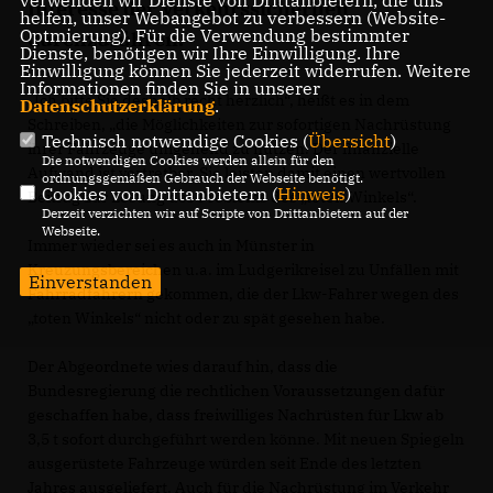
Interesse der Verkehrssicherheit
helfen, unser Webangebot zu verbessern (Website-
Optmierung). Für die Verwendung bestimmter
durchzuführen.
Dienste, benötigen wir Ihre Einwilligung. Ihre
Einwilligung können Sie jederzeit widerrufen. Weitere
Informationen finden Sie in unserer
Ich bitte Sie deshalb recht herzlich“, heißt es in dem
Datenschutzerklärung
.
Schreiben, „die Möglichkeiten zur sofortigen Nachrüstung
Technisch notwendige Cookies (
Übersicht
)
ihrer Fahrzeuge umgehend zu nutzen. Der finanzielle
Die notwendigen Cookies werden allein für den
Aufwand ist vertretbar. Sie leisten damit einen wertvollen
ordnungsgemäßen Gebrauch der Webseite benötigt.
Cookies von Drittanbietern (
Hinweis
)
Beitrag zur Lösung des Problems des „toten Winkels“.
Derzeit verzichten wir auf Scripte von Drittanbietern auf der
Webseite.
Immer wieder sei es auch in Münster in
Kreuzungsbereichen u.a. im Ludgerikreisel zu Unfällen mit
Einverstanden
Fahrradfahrern gekommen, die der Lkw-Fahrer wegen des
toten Winkels“ nicht oder zu spät gesehen habe.
Der Abgeordnete wies darauf hin, dass die
Bundesregierung die rechtlichen Voraussetzungen dafür
geschaffen habe, dass freiwilliges Nachrüsten für Lkw ab
3,5 t sofort durchgeführt werden könne. Mit neuen Spiegeln
ausgerüstete Fahrzeuge würden seit Ende des letzten
Jahres ausgeliefert. Auch für die Nachrüstung im Verkehr