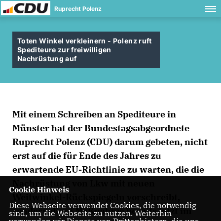
Ruprecht Polenz
Toten Winkel verkleinern - Polenz ruft
Spediteure zur freiwilligen
Nachrüstung auf
Mit einem Schreiben an Spediteure in
Münster hat der Bundestagsabgeordnete
Ruprecht Polenz (CDU) darum gebeten, nicht
erst auf die für Ende des Jahres zu
erwartende EU-Richtlinie zu warten, die die
Nachrüstung von Lkw mit neuen
Cookie Hinweis
Weitwinkel-Rückspiegeln vorschreibt,
Diese Webseite verwendet Cookies, die notwendig
sondern diese Maßnahme bereits jetzt im
sind, um die Webseite zu nutzen. Weiterhin
verwenden wir Dienste von Drittanbietern, die uns