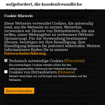
aufgefordert, die kundenfreundliche
Ausweitung der Postdienstleistungen über
Cookie Hinweis
den bestehenden Umfang der geltenden
Diese Webseite verwendet Cookies, die notwendig
Verordnung hinaus zu beschließen.“ Das gab
sind, um die Webseite zu nutzen. Weiterhin
Ruprecht Polenz (CDU),
verwenden wir Dienste von Drittanbietern, die uns
helfen, unser Webangebot zu verbessern (Website-
Bundestagsabgeordneter für die Stadt
Optmierung). Für die Verwendung bestimmter
Dienste, benötigen wir Ihre Einwilligung. Ihre
Münster, heute bekannt.
Einwilligung können Sie jederzeit widerrufen. Weitere
Informationen finden Sie in unserer
Datenschutzerklärung
.
Polenz, der sich u.a. bei dem Vorstandsvorsitzenden der
Technisch notwendige Cookies (
Übersicht
)
Post Dr. Klaus Zumwinkel gegen die Schließung der Filiale
Die notwendigen Cookies werden allein für den
in Sprakel eingesetzt hatte, ergänzte: „Ich freue mich, dass
ordnungsgemäßen Gebrauch der Webseite benötigt.
Cookies von Drittanbietern (
Hinweis
)
meine Berichte von den Problemen in Münster dazu
Derzeit verzichten wir auf Scripte von Drittanbietern auf der
beigetragen haben, dass meine Fraktion das Thema jetzt in
Webseite.
den Deutschen Bundestag einbringt.“
Einverstanden
Derzeit übererfüllt die Post ihr Soll bezogen auf Anzahl und
Erreichbarkeit von Postfilialen und Briefkästen. Trotzdem
setzt sich die CDU dafür ein, den derzeitigen Bestand