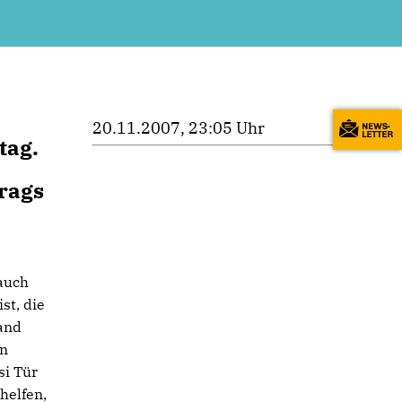
20.11.2007, 23:05 Uhr
tag.
trags
 auch
st, die
and
en
si Tür
helfen,