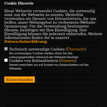
Cookie Hinweis
für Münster getroffen. „Da ist es wichtig, gut
vernetzt zu sein“, sagte Polenz unter Verweis
Diese Webseite verwendet Cookies, die notwendig
sind, um die Webseite zu nutzen. Weiterhin
auf seinen Einsatz zur Finanzierung des
verwenden wir Dienste von Drittanbietern, die uns
helfen, unser Webangebot zu verbessern (Website-
Bahnhofsumbaus.
Optmierung). Für die Verwendung bestimmter
Dienste, benötigen wir Ihre Einwilligung. Ihre
Einwilligung können Sie jederzeit widerrufen. Weitere
Informationen finden Sie in unserer
Der Jurist ist seit 1994 Mitglied im Parlament. Das
Datenschutzerklärung
.
Direktmandat in Münster, das Polenz zuletzt zweimal knapp
an den SPD-Politiker Christoph Strässer verloren hatte, will
Technisch notwendige Cookies (
Übersicht
)
er für die CDU zurückholen. „Da werde ich alles
Die notwendigen Cookies werden allein für den
ordnungsgemäßen Gebrauch der Webseite benötigt.
dransetzen“, versprach Polenz. Er sei zuversichtlich, dass
Cookies von Drittanbietern (
Hinweis
)
dieses gelinge, zumal dazu beim letzten Mal nur wenige
Derzeit verzichten wir auf Scripte von Drittanbietern auf der
Webseite.
Stimmen gefehlt hätten.
Mit der Ankündigung von Polenz, erneut kandidieren zu
Einverstanden
wollen, scheint sich das Personaltableau der CDU für die im
Jahr 2009 anstehenden Wahlen in diesem Frühjahr zu
klären. Wie berichtet, geht auch die Suche nach einem
Oberbürgermeister-Kandidaten in die heiße Phase.
Einige der künftig in Berlin anstehenden Entscheidungen