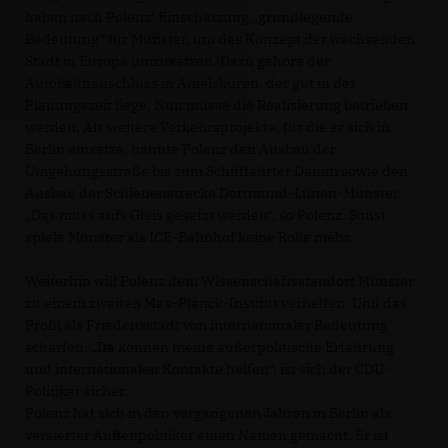
haben nach Polenz’ Einschätzung „grundlegende
Bedeutung“ für Münster, um das Konzept der wachsenden
Stadt in Europa umzusetzen. Dazu gehöre der
Autobahnanschluss in Amelsbüren, der gut in der
Planungszeit liege. Nun müsse die Realisierung betrieben
werden. Als weitere Verkehrsprojekte, für die er sich in
Berlin einsetze, nannte Polenz den Ausbau der
Umgehungsstraße bis zum Schifffahrter Damm sowie den
Ausbau der Schienenstrecke Dortmund-Lünen-Münster.
Das muss aufs Gleis gesetzt werden“, so Polenz. Sonst
spiele Münster als ICE-Bahnhof keine Rolle mehr.
Weiterhin will Polenz dem Wissenschaftsstandort Münster
zu einem zweiten Max-Planck-Institut verhelfen. Und das
Profil als Friedensstadt von internationaler Bedeutung
schärfen. „Da können meine außerpolitische Erfahrung
und internationalen Kontakte helfen“, ist sich der CDU-
Politiker sicher.
Polenz hat sich in den vergangenen Jahren in Berlin als
versierter Außenpolitiker einen Namen gemacht. Er ist