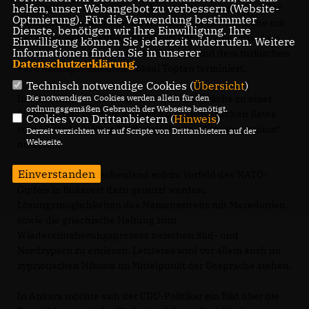
Amtskollegen im Vorsitz der Auswärtigen Ausschüsse der
helfen, unser Webangebot zu verbessern (Website-
Optmierung). Für die Verwendung bestimmter
Parlamente zusammentreffen. Zudem sind Gespräche mit
Dienste, benötigen wir Ihre Einwilligung. Ihre
der griechischen Außenministerin Dora Bakoyannis, dem
Einwilligung können Sie jederzeit widerrufen. Weitere
Informationen finden Sie in unserer
türkischen Außenminister Ali Babacan und dem türkischen
Datenschutzerklärung
.
Parlamentspräsidenten Köksal Toptan terminiert.
Technisch notwendige Cookies (
Übersicht
)
In den drei Ländern wird Polenz die Gespräche zu einer
Die notwendigen Cookies werden allein für den
ordnungsgemäßen Gebrauch der Webseite benötigt.
Einschätzung über die während des Europäischen Rates
Cookies von Drittanbietern (
Hinweis
)
vom 13. und 14. März 2008 vereinbarte „Mittelmeerunion“
Derzeit verzichten wir auf Scripte von Drittanbietern auf der
Webseite.
nutzen.
Einverstanden
Die Reise nach Griechenland soll im Vorfeld des NATO-
Gipfels in Bukarest dazu genutzt werden,
Lösungsmöglichkeiten des Namensstreits mit Mazedonien
sowie die griechische Haltung zum
Wiederannäherungsprozess zwischen Süd- und
Nordzypern zu eruieren. Letzteres wird vor allem auch im
zypriotischen Nikosia im Mittelpunkt der Gespräche stehen.
In Ankara möchte sich der CDU-Politiker ein Bild über die