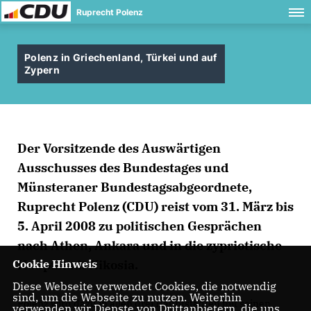
Ruprecht Polenz
Polenz in Griechenland, Türkei und auf
Zypern
Der Vorsitzende des Auswärtigen
Ausschusses des Bundestages und
Münsteraner Bundestagsabgeordnete,
Ruprecht Polenz (CDU) reist vom 31. März bis
5. April 2008 zu politischen Gesprächen
nach Athen, Ankara und in die zypriotische
Hauptstadt Nikosia.
Cookie Hinweis
Diese Webseite verwendet Cookies, die notwendig
sind, um die Webseite zu nutzen. Weiterhin
Polenz wird dazu in allen drei Hauptstädten mit seinen
verwenden wir Dienste von Drittanbietern, die uns