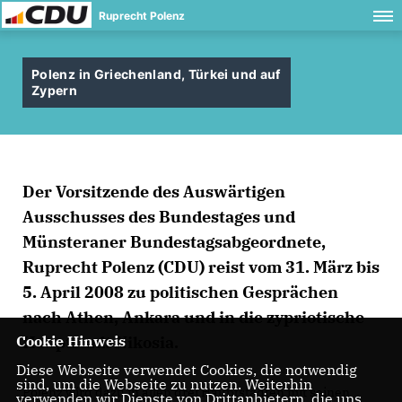
Ruprecht Polenz
Polenz in Griechenland, Türkei und auf
Zypern
Der Vorsitzende des Auswärtigen
Ausschusses des Bundestages und
Münsteraner Bundestagsabgeordnete,
Ruprecht Polenz (CDU) reist vom 31. März bis
5. April 2008 zu politischen Gesprächen
nach Athen, Ankara und in die zypriotische
Hauptstadt Nikosia.
Cookie Hinweis
Diese Webseite verwendet Cookies, die notwendig
sind, um die Webseite zu nutzen. Weiterhin
Polenz wird dazu in allen drei Hauptstädten mit seinen
verwenden wir Dienste von Drittanbietern, die uns