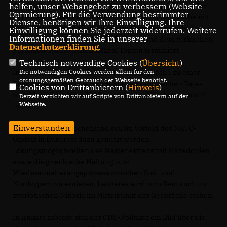
Amtskollegen im Vorsitz der Auswärtigen Ausschüsse der
helfen, unser Webangebot zu verbessern (Website-
Optmierung). Für die Verwendung bestimmter
Parlamente zusammentreffen. Zudem sind Gespräche mit
Dienste, benötigen wir Ihre Einwilligung. Ihre
der griechischen Außenministerin Dora Bakoyannis, dem
Einwilligung können Sie jederzeit widerrufen. Weitere
Informationen finden Sie in unserer
türkischen Außenminister Ali Babacan und dem türkischen
Datenschutzerklärung
.
Parlamentspräsidenten Köksal Toptan terminiert.
Technisch notwendige Cookies (
Übersicht
)
In den drei Ländern wird Polenz die Gespräche zu einer
Die notwendigen Cookies werden allein für den
ordnungsgemäßen Gebrauch der Webseite benötigt.
Einschätzung über die während des Europäischen Rates
Cookies von Drittanbietern (
Hinweis
)
vom 13. und 14. März 2008 vereinbarte „Mittelmeerunion“
Derzeit verzichten wir auf Scripte von Drittanbietern auf der
Webseite.
nutzen.
Einverstanden
Die Reise nach Griechenland soll im Vorfeld des NATO-
Gipfels in Bukarest dazu genutzt werden,
Lösungsmöglichkeiten des Namensstreits mit Mazedonien
sowie die griechische Haltung zum
Wiederannäherungsprozess zwischen Süd- und
Nordzypern zu eruieren. Letzteres wird vor allem auch im
zypriotischen Nikosia im Mittelpunkt der Gespräche stehen.
In Ankara möchte sich der CDU-Politiker ein Bild über die