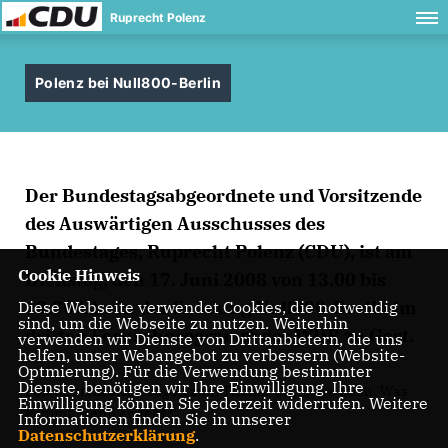
Ruprecht Polenz
Polenz bei Null800-Berlin
Der Bundestagsabgeordnete und Vorsitzende
des Auswärtigen Ausschusses des
Bundestages, Ruprecht Polenz (CDU), ist am
Cookie Hinweis
Dienstag, den 17. Juni 2008 von 13.00 bis
13.30 Uhr in der Sendung Null800-Berlin im
Diese Webseite verwendet Cookies, die notwendig
sind, um die Webseite zu nutzen. Weiterhin
dritten Fernsehprogramm des WDR zu Gast.
verwenden wir Dienste von Drittanbietern, die uns
helfen, unser Webangebot zu verbessern (Website-
Optmierung). Für die Verwendung bestimmter
Dienste, benötigen wir Ihre Einwilligung. Ihre
Polenz stellt sich Fragen zum Thema: „Bye, bye Bush. Was
Einwilligung können Sie jederzeit widerrufen. Weitere
kommt, wenn er geht?“
Informationen finden Sie in unserer
Datenschutzerklärung
.