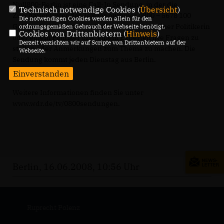
Null800-Berlin ist eine Call-In Sendung, in der die
Technisch notwendige Cookies (
Übersicht
)
Zuschauer unter der Telefonnummer 0800 – 5678 100
Die notwendigen Cookies werden allein für den
Gelegenheit haben, eine halbe Stunde lang einer Politikerin
ordnungsgemäßen Gebrauch der Webseite benötigt.
Cookies von Drittanbietern (
Hinweis
)
oder einem Politiker bzw. einem Experten live Fragen zu
Derzeit verzichten wir auf Scripte von Drittanbietern auf der
stellen oder Anmerkungen zum Thema zu machen. Die
Webseite.
Sendung kommt jeden Dienstag aus Berlin.
Einverstanden
Weitere Informationen finden Sie unter
www.wdr.de/tv/0800sendungen.
Berlin, 16.06.2008, 10:56 Uhr
Ruprecht Polenz