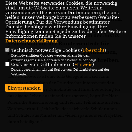
sondern auch viele andere Rechte, welche
Diese Webseite verwendet Cookies, die notwendig
sind, um die Webseite zu nutzen. Weiterhin
das friedliche Zusammenleben der
verwenden wir Dienste von Drittanbietern, die uns
helfen, unser Webangebot zu verbessern (Website-
Menschen in Deutschland erst ermöglichen.
Optmierung). Für die Verwendung bestimmter
Dienste, benötigen wir Ihre Einwilligung. Ihre
Einwilligung können Sie jederzeit widerrufen. Weitere
Dies hat das Bundesministerium der Justiz
Informationen finden Sie in unserer
Datenschutzerklärung
.
gemeinsam mit der Bundeszentrale für
Technisch notwendige Cookies (
Übersicht
)
politische Bildung zum Anlass genommen,
Die notwendigen Cookies werden allein für den
einen Schülerwettbewerb auszuschreiben.
ordnungsgemäßen Gebrauch der Webseite benötigt.
Cookies von Drittanbietern (
Hinweis
)
Derzeit verzichten wir auf Scripte von Drittanbietern auf der
Webseite.
Der Wettbewerb ist eine tolle Gelegenheit, sich zum
60jährigen Bestehen der Grundrechte intensiv mit den
Einverstanden
Grundlagen unserer Demokratie und Ihrer Bedeutung für
das eigene Leben auseinander zu setzen“, begrüßte Herr
Polenz die Ausschreibung und rief zur Teilnahme an dem
Wettbewerb auf: „Ich hoffe, dass sich viele Schülerinnen
und Schüler aus Münster mit vielen spannenden Projekten
daran beteiligen!“