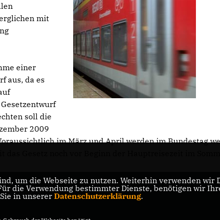
llen
erglichen mit
ung
ahme einer
f aus, da es
auf
e Gesetzentwurf
chten soll die
Dezember 2009
. Voraussichtlich im März und April werden im Bundestag we
t das Gesetz noch vor Beginn der Hauptreisezeit im Somm
nd, um die Webseite zu nutzen. Weiterhin verwenden wir Di
r die Verwendung bestimmter Dienste, benötigen wir Ihre 
 Sie in unserer
Datenschutzerklärung
.