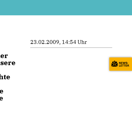
23.02.2009, 14:54 Uhr
der
ssere
hte
e
e