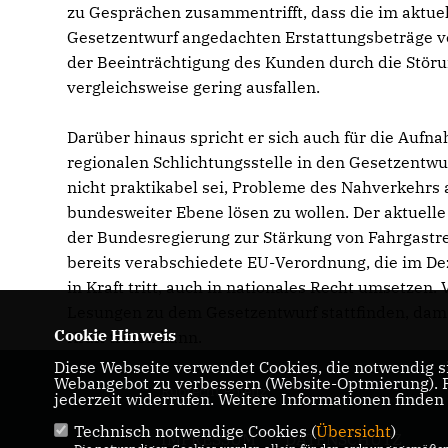
zu Gesprächen zusammentrifft, dass die im aktue
Gesetzentwurf angedachten Erstattungsbeträge v
der Beeinträchtigung des Kunden durch die Stör
vergleichsweise gering ausfallen.
Darüber hinaus spricht er sich auch für die Aufn
regionalen Schlichtungsstelle in den Gesetzentwur
nicht praktikabel sei, Probleme des Nahverkehrs 
bundesweiter Ebene lösen zu wollen. Der aktuell
der Bundesregierung zur Stärkung von Fahrgastre
bereits verabschiedete EU-Verordnung, die im 
in Kraft tritt, auch in nationales Recht umsetzen
Lesungen zu dem Gesetzentwurf stattfinden, dami
Cookie Hinweis
Kraft treten kann.
Diese Webseite verwendet Cookies, die notwendig si
Webangebot zu verbessern (Website-Optmierung). Fü
Ruprecht Polenz
jederzeit widerrufen. Weitere Informationen finden
Technisch notwendige Cookies (
Übersicht
)
IMPRESSUM
DATENSCHUTZ