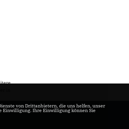
itere
er in
enste von Drittanbietern, die uns helfen, unser
Einwilligung. Ihre Einwilligung können Sie