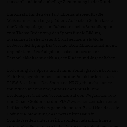
müssen“, und fand einhellige Zustimmung in der Runde.
Ein Ansatz, für den der TuS-Ehrenamtsbeauftragte
Waßmann schon lange plädiert. Auf sieben Seiten fasste
der Diplompädagoge im Ruhestand seine Vorstellungen
zum Thema Bedeutung des Sports für die Bildung
zusammen (siehe Kasten). Sport sei mehr als bloße
Leibesertüchtigung. Die Vereine übernähmen zunehmend
originär familiäre Aufgaben, insbesondere in der
Persönlichkeitsentwicklung der Kinder und Jugendlichen.
Bedeutung des Sports nicht nur in Sonntagsreden betonen
Mehr Entgegenkommen seitens der Politik forderte auch
FLVW-Vize Jahn: „Das Sportland NRW geht nicht immer
freundlich mit uns um“, verwies der Freizeit- und
Breitensport Chef des Verbandes auf den Wegfall der Toto
und Odsett-Gelder, die den FLVW zwischenzeitlich in einen
heftigen Schlingerkurs gebracht hatten. Es sei klar, dass die
Politik die Bedeutung des Sports nicht allein in
Sonntagsreden unterstreicht, sondern tatsächlich „neu
verorten“ solle, waren sich die Diskussionsteilnehmer einig.