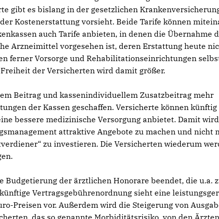
erte gibt es bislang in der gesetzlichen Krankenversicherung
, der Kostenerstattung vorsieht. Beide Tarife können mitei
enkassen auch Tarife anbieten, in denen die Übernahme d
e Arzneimittel vorgesehen ist, deren Erstattung heute ni
 ferner Vorsorge und Rehabilitationseinrichtungen selbs
 Freiheit der Versicherten wird damit größer.
hem Beitrag und kassenindividuellem Zusatzbeitrag mehr
tungen der Kassen geschaffen. Versicherte können künftig
 eine bessere medizinische Versorgung anbietet. Damit wir
ungsmanagement attraktive Angebote zu machen und nicht
tverdiener“ zu investieren. Die Versicherten wiederum we
gen.
te Budgetierung der ärztlichen Honorare beendet, die u.a. 
 künftige Vertragsgebührenordnung sieht eine leistungsge
Euro-Preisen vor. Außerdem wird die Steigerung von Ausga
cherten, das so genannte Morbiditätsrisiko, von den Ärzten