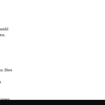
nzahl
en.
n. Dies
n
ruppen