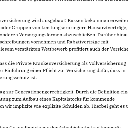
enversicherung wird ausgebaut: Kassen bekommen erweite
n oder Gruppen von Leistungserbringern Hausarztverträge,
esonderen Versorgungsformen abzuschließen. Darüber hina
usschreibungen vornehmen und Rabattverträge mit
sem verstärkten Wettbewerb profitiert auch der Versiche
ass die Private Krankenversicherung als Vollversicherung
r Einführung einer Pflicht zur Versicherung dafür, dass in
rungsschutz ist.
rag zur Generationengerechtigkeit. Durch die Definition ein
ichtung zum Aufbau eines Kapitalstocks für kommende
wir implizite wie explizite Schulden ab. Hierbei geht es
mit dem Gesundheitsfonds der Arbeitgeberbetrag temporär