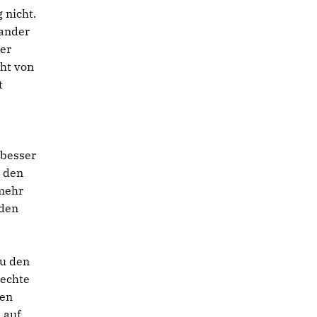
 nicht.
nander
er
cht von
t
 besser
d den
 mehr
rden
zu den
rechte
ben
 auf