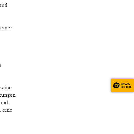
 und
 einer
e
keine
stungen
 und
. eine