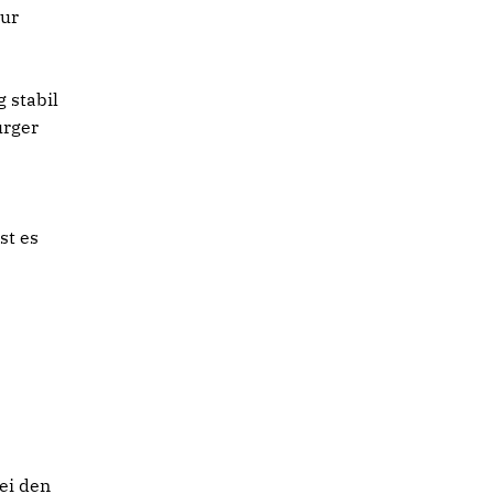
nur
g stabil
ürger
st es
e
ei den