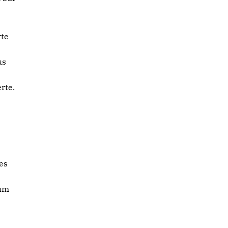
rte
us
rte.
es
 um