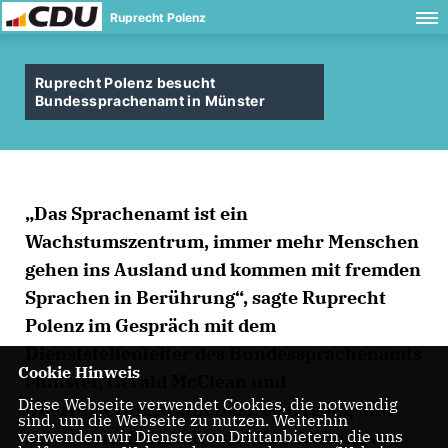
Ruprecht Polenz
Ruprecht Polenz besucht
Bundessprachenamt in Münster
Das Sprachenamt ist ein
Wachstumszentrum, immer mehr Menschen
gehen ins Ausland und kommen mit fremden
Sprachen in Berührung“, sagte Ruprecht
Polenz im Gespräch mit dem
Dienststellenleiter des Bundessprachenamts
Cookie Hinweis
Münster, Gerald McClean und
Diese Webseite verwendet Cookies, die notwendig
Oberregierungsrätin Désirée Irrgang und
sind, um die Webseite zu nutzen. Weiterhin
betonte noch mal die wichtige Stellung des
verwenden wir Dienste von Drittanbietern, die uns