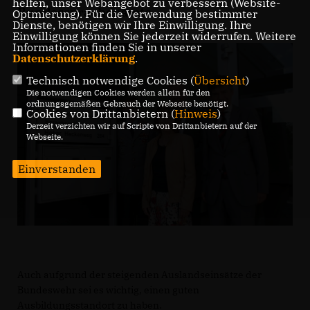
helfen, unser Webangebot zu verbessern (Website-
Bundessprachenamts.
Optmierung). Für die Verwendung bestimmter
Dienste, benötigen wir Ihre Einwilligung. Ihre
Einwilligung können Sie jederzeit widerrufen. Weitere
Informationen finden Sie in unserer
Datenschutzerklärung
.
Technisch notwendige Cookies (
Übersicht
)
Die notwendigen Cookies werden allein für den
ordnungsgemäßen Gebrauch der Webseite benötigt.
Cookies von Drittanbietern (
Hinweis
)
Derzeit verzichten wir auf Scripte von Drittanbietern auf der
Webseite.
Einverstanden
Auch aufgrund der steigenden Auslandseinsätze der
Bundeswehr sei es wichtig, einen guten
Ausbildungsstandort zu haben.