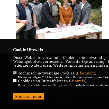
Cookie Hinweis
Diese Webseite verwendet Cookies, die notwendig si
Webangebot zu verbessern (Website-Optmierung). Fü
Ruprecht Polenz
jederzeit widerrufen. Weitere Informationen finden
Technisch notwendige Cookies (
Übersicht
)
IMPRESSUM
DATENSCHUTZ
Die notwendigen Cookies werden allein für den ordnungsgemäßen 
Cookies von Drittanbietern (
Hinweis
)
KONTAKT
Derzeit verzichten wir auf Scripte von Drittanbietern auf der Websei
@2026 Ruprecht Polenz
Einverstanden
Alle Rechte vorbehalten.