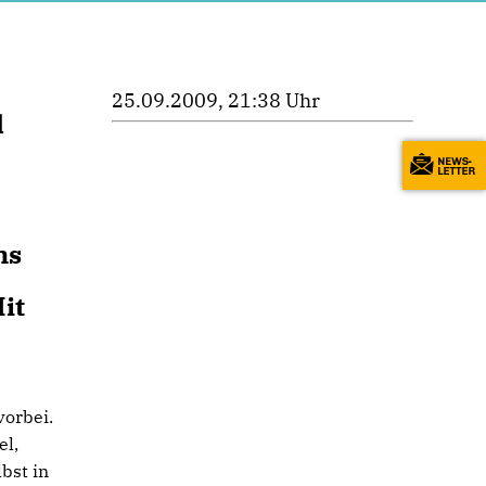
25.09.2009, 21:38 Uhr
l
ms
it
vorbei.
el,
bst in