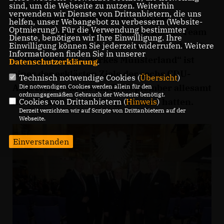
konstituierenden Sitzung des 17.
sind, um die Webseite zu nutzen. Weiterhin
verwenden wir Dienste von Drittanbietern, die uns
Bundestages präsentierten sich die
helfen, unser Webangebot zu verbessern (Website-
Optmierung). Für die Verwendung bestimmter
Wahlkreisabgeordneten als das starke Team
Dienste, benötigen wir Ihre Einwilligung. Ihre
fürs Münsterland. Denn „eine starke Politik
Einwilligung können Sie jederzeit widerrufen. Weitere
Informationen finden Sie in unserer
in Berlin für ein starkes Münsterland“ ist
Datenschutzerklärung
.
eines der erklärten Ziele der sechs CDU-
Technisch notwendige Cookies (
Übersicht
)
Abgeordneten, die am 27.September allesamt
Die notwendigen Cookies werden allein für den
ordnungsgemäßen Gebrauch der Webseite benötigt.
ihre Wahlkreise direkt gewonnen hatten.
Cookies von Drittanbietern (
Hinweis
)
Derzeit verzichten wir auf Scripte von Drittanbietern auf der
Webseite.
Einverstanden