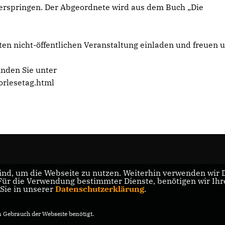
erspringen. Der Abgeordnete wird aus dem Buch „Die
ten nicht-öffentlichen Veranstaltung einladen und freuen u
inden Sie unter
orlesetag.html
nd, um die Webseite zu nutzen. Weiterhin verwenden wir Di
r die Verwendung bestimmter Dienste, benötigen wir Ihre 
 Sie in unserer
Datenschutzerklärung
.
Gebrauch der Webseite benötigt.