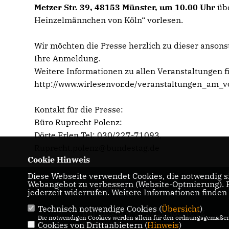
Metzer Str. 39, 48153 Münster, um 10.00 Uhr
üb
Heinzelmännchen von Köln“ vorlesen.
Wir möchten die Presse herzlich zu dieser ansons
Ihre Anmeldung.
Weitere Informationen zu allen Veranstaltungen f
http://www.wirlesenvor.de/veranstaltungen_am_v
Kontakt für die Presse:
Büro Ruprecht Polenz:
Dörte Erlen Tel: 030/227-71093,
Ruprecht.polenz@bundestag.de
Cookie Hinweis
Diese Webseite verwendet Cookies, die notwendig si
Webangebot zu verbessern (Website-Optmierung). Fü
Ruprecht Polenz
jederzeit widerrufen. Weitere Informationen finden
Technisch notwendige Cookies (
Übersicht
)
IMPRESSUM
DATENSCHUTZ
Die notwendigen Cookies werden allein für den ordnungsgemäßen 
Cookies von Drittanbietern (
KONTAKT
Hinweis
)