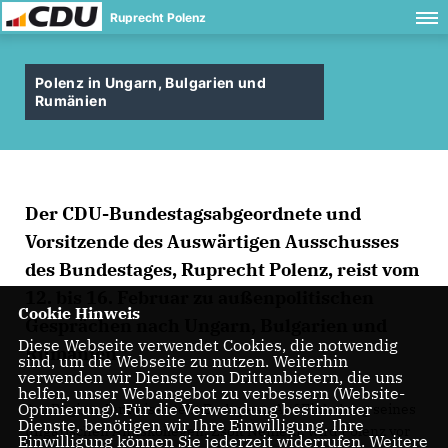
Ruprecht Polenz
Polenz in Ungarn, Bulgarien und
Rumänien
Der CDU-Bundestagsabgeordnete und
Vorsitzende des Auswärtigen Ausschusses
des Bundestages, Ruprecht Polenz, reist vom
12. bis 16. Februar zu außenpolitischen
Cookie Hinweis
Gesprächen nach Ungarn, Bulgarien und
Diese Webseite verwendet Cookies, die notwendig
Rumänien.
sind, um die Webseite zu nutzen. Weiterhin
verwenden wir Dienste von Drittanbietern, die uns
helfen, unser Webangebot zu verbessern (Website-
Optmierung). Für die Verwendung bestimmter
Am Beginn der Reise steht Budapest. Auf Einladung seines
Dienste, benötigen wir Ihre Einwilligung. Ihre
ungarischen Amtskollegen, Zsolt Németh, wird Polenz vor
Einwilligung können Sie jederzeit widerrufen. Weitere