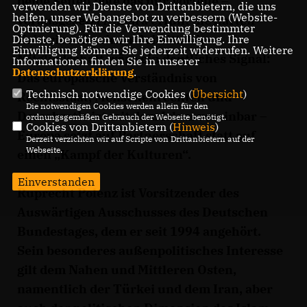
beide Seiten böte das nur Vorteile –
verwenden wir Dienste von Drittanbietern, die uns
helfen, unser Webangebot zu verbessern (Website-
vorausgesetzt Ankara erfüllt die harten
Optmierung). Für die Verwendung bestimmter
Kriterien für einen Beitritt. Die
Dienste, benötigen wir Ihre Einwilligung. Ihre
Einwilligung können Sie jederzeit widerrufen. Weitere
Mitgliedschaft wäre ein deutliches Signal:
Informationen finden Sie in unserer
Datenschutzerklärung
.
Das europäische Verständnis von
Technisch notwendige Cookies (
Übersicht
)
Rechtsstaat, Menschenrechten und
Die notwendigen Cookies werden allein für den
Demokratie ist mit dem Islam vereinbar –
ordnungsgemäßen Gebrauch der Webseite benötigt.
Cookies von Drittanbietern (
Hinweis
)
Europa setzt auf Partnerschaft statt auf
Derzeit verzichten wir auf Scripte von Drittanbietern auf der
Webseite.
einen „Kampf der Kulturen“.
Einverstanden
Ruprecht Polenz ist Vorsitzender des
Auswärtigen Ausschusses des Deutschen
Bundestages, dem er seit 1994 angehört.
Sein besonderes außenpolitisches Interesse
gilt dem Nahen und Mittleren Osten,
namentlich der Türkei und dem Iran, aber