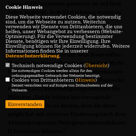
Leyen (CDU) erstmals gestartet ist auf fünf
Cookie Hinweis
Jahre angelegt. Jede Einrichtung wurde in
Diese Webseite verwendet Cookies, die notwendig
dieser Zeit mit 40.000 Euro pro Jahr
sind, um die Webseite zu nutzen. Weiterhin
verwenden wir Dienste von Drittanbietern, die uns
gefördert.
helfen, unser Webangebot zu verbessern (Website-
Optmierung). Für die Verwendung bestimmter
Dienste, benötigen wir Ihre Einwilligung. Ihre
Ich habe mich immer besonders darüber
Einwilligung können Sie jederzeit widerrufen. Weitere
Informationen finden Sie in unserer
gefreut, dass Münster mit dem Bonhoeffer-
Datenschutzerklärung
.
Haus an der Apostelkirche sowie dem MuM-
Technisch notwendige Cookies (
Übersicht
)
Haus in Gievenbeck sogar zwei anerkannte
Die notwendigen Cookies werden allein für den
ordnungsgemäßen Gebrauch der Webseite benötigt.
Mehrgenerationenhäuser hat“, so Ruprecht
Cookies von Drittanbietern (
Hinweis
)
Derzeit verzichten wir auf Scripte von Drittanbietern auf der
Polenz (CDU) Bundestagsabgeordneter für
Webseite.
Münster. „Beide leisten hervorragende
Einverstanden
Arbeit. Nun geht es darum, dass sie diese
möglichst mit weiterer Förderung nach dem
Aktionsprogramm Mehrgenerationenhäuser
II fortsetzen können.“